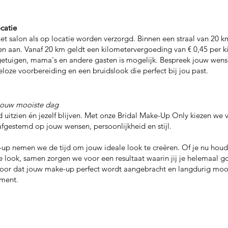
catie
t salon als op locatie worden verzorgd. Binnen een straal van 20 
en aan. Vanaf 20 km geldt een kilometervergoeding van € 0,45 per ki
tuigen, mama's en andere gasten is mogelijk. Bespreek jouw wensen
oze voorbereiding en een bruidslook die perfect bij jou past.
 jouw mooiste dag
 uitzien én jezelf blijven. Met onze Bridal Make-Up Only kiezen we 
fgestemd op jouw wensen, persoonlijkheid en stijl.
up nemen we de tijd om jouw ideale look te creëren. Of je nu houdt 
e look, samen zorgen we voor een resultaat waarin jij je helemaal g
or dat jouw make-up perfect wordt aangebracht en langdurig mooi b
oment.