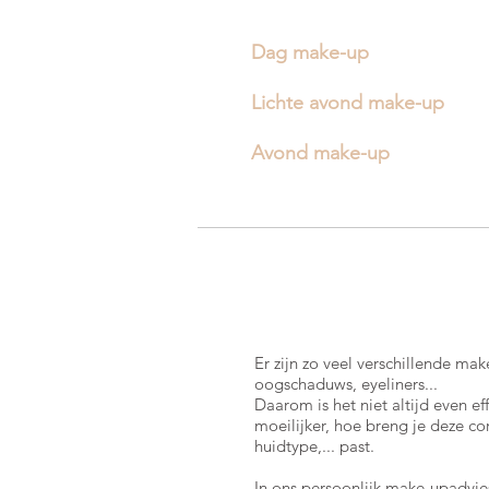
Dag make-up
Lichte avond make-up
Avond make-up
Er zijn zo veel verschillende mak
oogschaduws, eyeliners...
Daarom is het niet altijd even e
moeilijker, hoe breng je deze co
huidtype,... past.
In ons persoonlijk make-upadvie