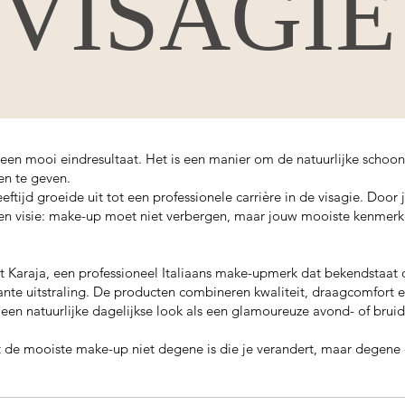
VISAGIE
een mooi eindresultaat. Het is een manier om de natuurlijke schoon
en te geven.
ftijd groeide uit tot een professionele carrière in de visagie. Door
en visie: make-up moet niet verbergen, maar jouw mooiste kenmerk
et Karaja, een professioneel Italiaans make-upmerk dat bekendstaa
nte uitstraling. De producten combineren kwaliteit, draagcomfort e
 een natuurlijke dagelijkse look als een glamoureuze avond- of bru
t de mooiste make-up niet degene is die je verandert, maar degene di