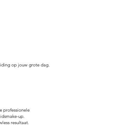
iding op jouw grote dag.
e professionele
uidsmake-up.
less resultaat.