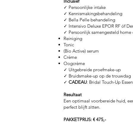
Inclusief
✓ Persoonlijke intake
✓ Kennismakingsbehandeling
✓ Bella Pelle behandeling
✓ Intensivo Deluxe EPOR RF óf De
✓ Persoonlijk samengesteld home c
Reiniging
Tonic
(Bio Active) serum
Crème
Oogcrème
✓ Uitgebreide proefmake-up
✓ Bruidsmake-up op de trouwdag
✓
CADEAU
: Bridal Touch-Up Essent
Resultaat
Een optimaal voorbereide huid, een
perfect blijft zitten.
PAKKETPRIJS: € 475,-