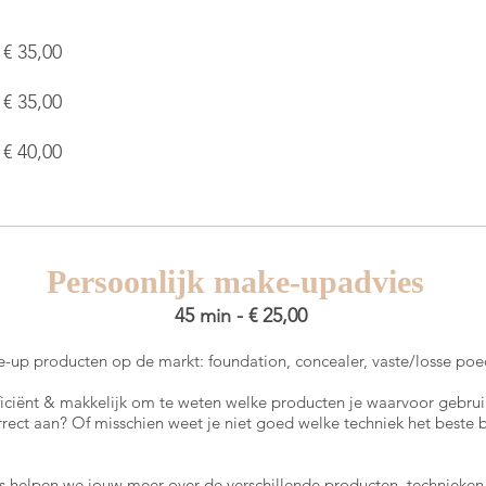
€ 35,00
€ 35,00
€ 40,00
Persoonlijk make-upadvies
45 min - € 25,00
e-up producten op de markt: foundation, concealer, vaste/losse poede
fficiënt & makkelijk om te weten welke producten je waarvoor gebru
rrect aan? Of misschien weet je niet goed welke techniek het beste
s helpen we jouw meer over de verschillende producten, technieken,