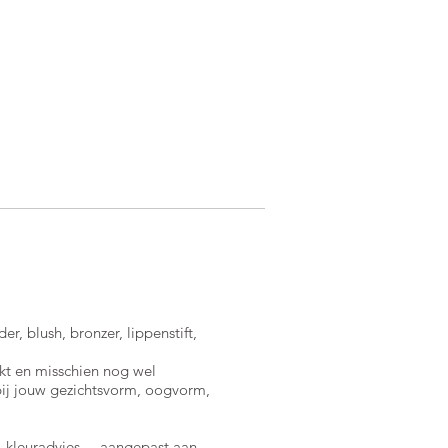
r, blush, bronzer, lippenstift,
ikt en misschien nog wel
 bij jouw gezichtsvorm, oogvorm,
 kleuradvies,... aangepast aan