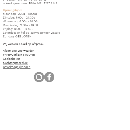
rekeningnummer: BE66
1431 1287 3143
Openingstijden
Maandag: 9:00u - 18:00u
Dinsdag: 9:00u - 21:30u
Woensdag: 8:00u - 18:00u
Donderdag: 9:00u - 18:00u
Vrijdag: 8:00u - 14:00u
Zaterdag: enkel op aanvraag voor visagie
Zondag: GESLOTEN
Wij werken enkel op afspraak.
Algemene voorwaarden
Privacyverklaring (GDPR)
Cookiebeleid
Klachtenprocedure
Betaalmogelijkheden