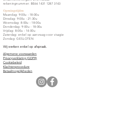
rekeningnummer: BE66
1431 1287 3143
Openingstijden
Maandag: 9:00u - 18:00u
Dinsdag: 9:00u - 21:30u
Woensdag: 8:00u - 18:00u
Donderdag: 9:00u - 18:00u
Vrijdag: 8:00u - 14:00u
Zaterdag: enkel op aanvraag voor visagie
Zondag: GESLOTEN
Wij werken enkel op afspraak.
Algemene voorwaarden
Privacyverklaring (GDPR)
Cookiebeleid
Klachtenprocedure
Betaalmogelijkheden