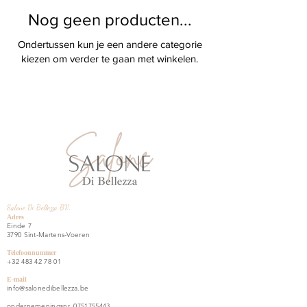
Nog geen producten...
Ondertussen kun je een andere categorie
kiezen om verder te gaan met winkelen.
Salone Di Bellezza BV.​
Adres
Einde 7
3790 Sint-Martens-Voeren
Telefoonnummer
+32 483 42 78 01
E-mail
info@salonedibellezza.be
ondernemeningsnr.
0751755443